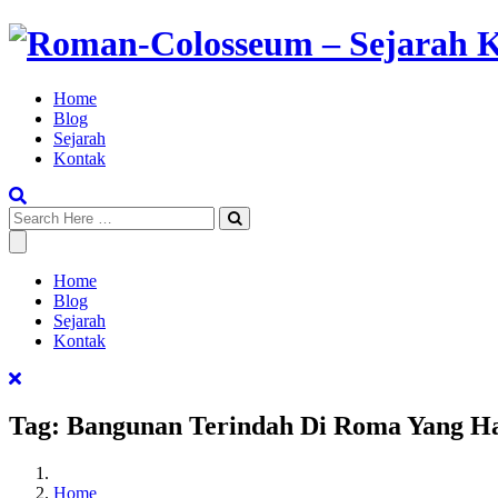
Skip
to
content
Home
Blog
Sejarah
Kontak
Home
Blog
Sejarah
Kontak
Tag:
Bangunan Terindah Di Roma Yang Ha
Home