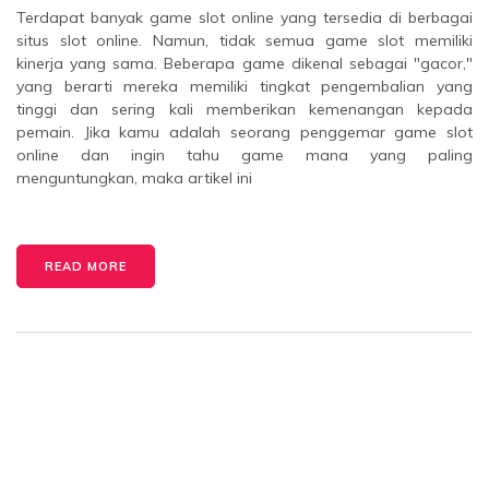
Terdapat banyak game slot online yang tersedia di berbagai
situs slot online. Namun, tidak semua game slot memiliki
kinerja yang sama. Beberapa game dikenal sebagai "gacor,"
yang berarti mereka memiliki tingkat pengembalian yang
tinggi dan sering kali memberikan kemenangan kepada
pemain. Jika kamu adalah seorang penggemar game slot
online dan ingin tahu game mana yang paling
menguntungkan, maka artikel ini
READ MORE