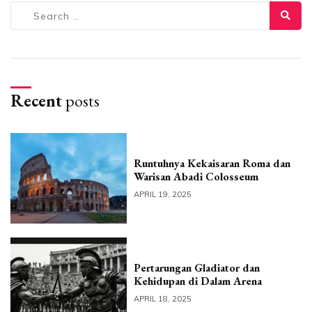
Search
for:
Recent
posts
Runtuhnya Kekaisaran Roma dan
Warisan Abadi Colosseum
APRIL 19, 2025
Pertarungan Gladiator dan
Kehidupan di Dalam Arena
APRIL 18, 2025