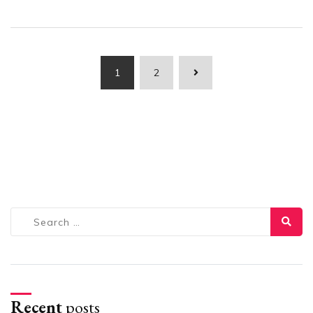
Posts
1
2
pagination
Search
for:
Recent
posts