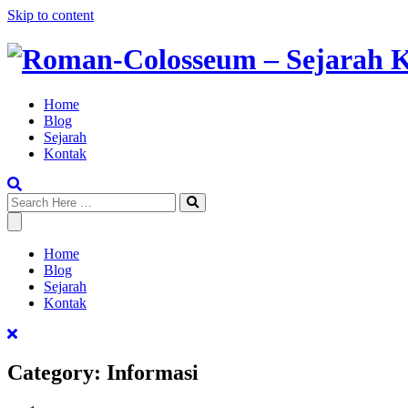
Skip to content
Home
Blog
Sejarah
Kontak
Home
Blog
Sejarah
Kontak
Category:
Informasi