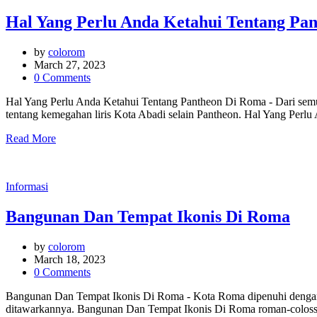
Hal Yang Perlu Anda Ketahui Tentang Pa
by
colorom
March 27, 2023
0 Comments
Hal Yang Perlu Anda Ketahui Tentang Pantheon Di Roma - Dari semu
tentang kemegahan liris Kota Abadi selain Pantheon. Hal Yang Perl
Read More
Informasi
Bangunan Dan Tempat Ikonis Di Roma
by
colorom
March 18, 2023
0 Comments
Bangunan Dan Tempat Ikonis Di Roma - Kota Roma dipenuhi dengan si
ditawarkannya. Bangunan Dan Tempat Ikonis Di Roma roman-colosseum