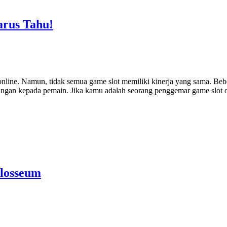
rus Tahu!
t online. Namun, tidak semua game slot memiliki kinerja yang sama. Be
nangan kepada pemain. Jika kamu adalah seorang penggemar game slot
losseum