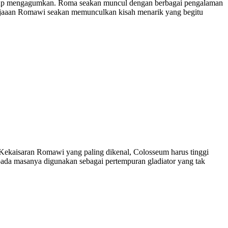
ukup mengagumkan. Roma seakan muncul dengan berbagai pengalaman
Kerjaaan Romawi seakan memunculkan kisah menarik yang begitu
l Kekaisaran Romawi yang paling dikenal, Colosseum harus tinggi
 pada masanya digunakan sebagai pertempuran gladiator yang tak