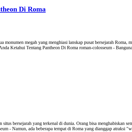
ntheon Di Roma
a monumen megah yang menghiasi lanskap pusat bersejarah Roma, mun
u Anda Ketahui Tentang Pantheon Di Roma roman-colosseum - Bangunan 
tus bersejarah yang terkenal di dunia. Orang bisa menghabiskan sem
 - Namun, ada beberapa tempat di Roma yang dianggap atraksi "wajib 