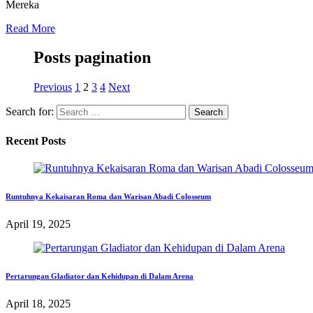
Mereka
Read More
Posts pagination
Previous
1
2
3
4
Next
Search for:
Recent Posts
Runtuhnya Kekaisaran Roma dan Warisan Abadi Colosseum
April 19, 2025
Pertarungan Gladiator dan Kehidupan di Dalam Arena
April 18, 2025