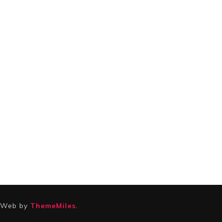
 Web by
ThemeMiles
.