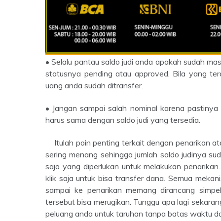
• Selalu pantau saldo judi anda apakah sudah ma
statusnya pending atau approved. Bila yang ter
uang anda sudah ditransfer.
• Jangan sampai salah nominal karena pastinya 
harus sama dengan saldo judi yang tersedia.
Itulah poin penting terkait dengan penarikan atau withdraw. Tentu saja transaksi ini perlu dilakukan saat kamu
sering menang sehingga jumlah saldo judinya su
saja yang diperlukan untuk melakukan penarikan
klik saja untuk bisa transfer dana. Semua mekanis
sampai ke penarikan memang dirancang simpel
tersebut bisa merugikan. Tunggu apa lagi sekaran
peluang anda untuk taruhan tanpa batas waktu dan