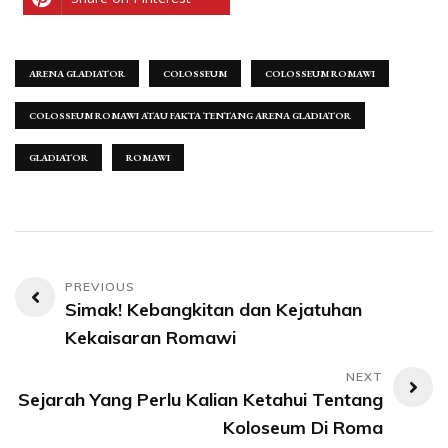
ARENA GLADIATOR
COLOSSEUM
COLOSSEUM ROMAWI
COLOSSEUM ROMAWI ATAU FAKTA TENTANG ARENA GLADIATOR
GLADIATOR
ROMAWI
Post
Simak! Kebangkitan dan Kejatuhan
navigation
Kekaisaran Romawi
Sejarah Yang Perlu Kalian Ketahui Tentang
Koloseum Di Roma