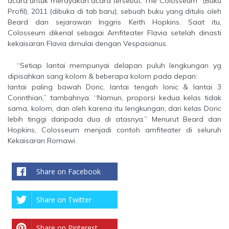
acara untuk merayakan acara tersebut. The Colosseum” (Buku
Profil), 2011 (dibuka di tab baru), sebuah buku yang ditulis oleh
Beard dan sejarawan Inggris Keith Hopkins. Saat itu,
Colosseum dikenal sebagai Amfiteater Flavia setelah dinasti
kekaisaran Flavia dimulai dengan Vespasianus.
“Setiap lantai mempunyai delapan puluh lengkungan yg
dipisahkan sang kolom & beberapa kolom pada depan:
lantai paling bawah Doric, lantai tengah Ionic & lantai 3
Corinthian,” tambahnya. “Namun, proporsi kedua kelas tidak
sama, kolom, dan oleh karena itu lengkungan, dari kelas Doric
lebih tinggi daripada dua di atasnya.” Menurut Beard dan
Hopkins, Colosseum menjadi contoh amfiteater di seluruh
Kekaisaran Romawi.
Share on Facebook
Share on Twitter
Share on Pinterest