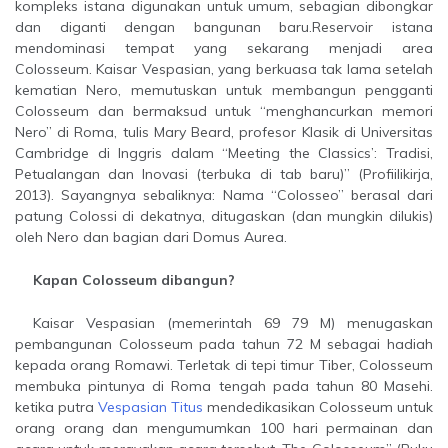
kompleks istana digunakan untuk umum, sebagian dibongkar
dan diganti dengan bangunan baru.Reservoir istana
mendominasi tempat yang sekarang menjadi area
Colosseum. Kaisar Vespasian, yang berkuasa tak lama setelah
kematian Nero, memutuskan untuk membangun pengganti
Colosseum dan bermaksud untuk “menghancurkan memori
Nero” di Roma, tulis Mary Beard, profesor Klasik di Universitas
Cambridge di Inggris dalam “Meeting the Classics’: Tradisi,
Petualangan dan Inovasi (terbuka di tab baru)” (Profiilikirja,
2013). Sayangnya sebaliknya: Nama “Colosseo” berasal dari
patung Colossi di dekatnya, ditugaskan (dan mungkin dilukis)
oleh Nero dan bagian dari Domus Aurea.
Kapan Colosseum dibangun?
Kaisar Vespasian (memerintah 69 79 M) menugaskan
pembangunan Colosseum pada tahun 72 M sebagai hadiah
kepada orang Romawi. Terletak di tepi timur Tiber, Colosseum
membuka pintunya di Roma tengah pada tahun 80 Masehi.
ketika putra
Vespasian Titus
mendedikasikan Colosseum untuk
orang orang dan mengumumkan 100 hari permainan dan