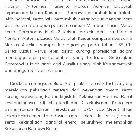
Hadrian, Antoninus Piusserta Marcus Aurelius. Dibawah
kepimpinan kelima Kaisar ini, Romawi bertumbuh kian kokoh,
lebih normal, serta lalu bertumbuh besar bagus dengan cara
dimensi area ataupun politik tercantum Memoar . Lucius Verus
serta Commodus ialah 2 kaisar terakhir dari era bangsa
Nervan- Antonin. Lucius Verus ialah Kaisar campuran bersama
Marcus Aurelius sampai kepergiannya pada tahun 169 CE.
Serta Lucius Verus lebih dikira kurang profesional dalam
menanggulangi permasalahan yang terdapat. Sedangkan
Commodus ialah anak dari Aurelius yang ialah Kaisar terakhir
dari bangsa Nervan- Antonin.
Diocletian mengkonsolidasikan praktik- praktik tadinya yang
merelaikan pekerjaan tentara dari pekerjaan awam serta
kurangi wewenang Badan legislatif. Kekaisaran Romawi Barat
kesimpulannya jadi lebih kecil dari 2 kekaisaran. Pada era
pemerintahan Kaisar Theodosius I( 379- 395 Meter), iklan
kokoh Kekristenan Theodosius, agresi oleh suku- suku Jerman,
serta kelangkaan pangkal energi seluruhnya melemahkan
Kekaisaran Romawi Barat.