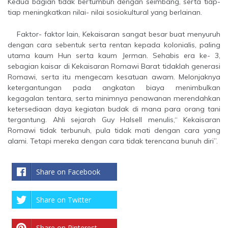
Kedua bagian tidak bertumbuh dengan seimbang, serta tiap-
tiap meningkatkan nilai- nilai sosiokultural yang berlainan.
Faktor- faktor lain, Kekaisaran sangat besar buat menyuruh
dengan cara sebentuk serta rentan kepada kolonialis, paling
utama kaum Hun serta kaum Jerman. Sehabis era ke- 3,
sebagian kaisar di Kekaisaran Romawi Barat tidaklah generasi
Romawi, serta itu mengecam kesatuan awam. Melonjaknya
ketergantungan pada angkatan biaya menimbulkan
kegagalan tentara, serta minimnya penawanan merendahkan
ketersediaan daya kegiatan budak di mana para orang tani
tergantung. Ahli sejarah Guy Halsell menulis,“ Kekaisaran
Romawi tidak terbunuh, pula tidak mati dengan cara yang
alami. Tetapi mereka dengan cara tidak terencana bunuh diri”.
Share on Facebook
Share on Twitter
Share on Pinterest