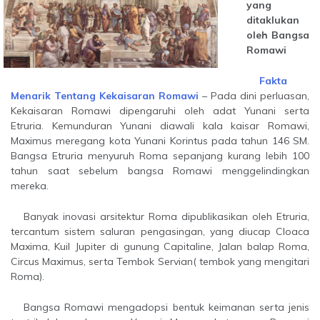
yang
ditaklukan
oleh Bangsa
Romawi
Fakta
Menarik Tentang Kekaisaran Romawi
– Pada dini perluasan,
Kekaisaran Romawi dipengaruhi oleh adat Yunani serta
Etruria. Kemunduran Yunani diawali kala kaisar Romawi,
Maximus meregang kota Yunani Korintus pada tahun 146 SM.
Bangsa Etruria menyuruh Roma sepanjang kurang lebih 100
tahun saat sebelum bangsa Romawi menggelindingkan
mereka.
Banyak inovasi arsitektur Roma dipublikasikan oleh Etruria,
tercantum sistem saluran pengasingan, yang diucap Cloaca
Maxima, Kuil Jupiter di gunung Capitaline, Jalan balap Roma,
Circus Maximus, serta Tembok Servian( tembok yang mengitari
Roma).
Bangsa Romawi mengadopsi bentuk keimanan serta jenis