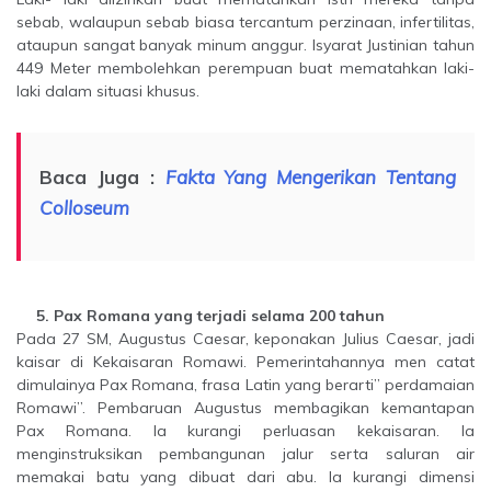
sebab, walaupun sebab biasa tercantum perzinaan, infertilitas,
ataupun sangat banyak minum anggur. Isyarat Justinian tahun
449 Meter membolehkan perempuan buat mematahkan laki-
laki dalam situasi khusus.
Baca Juga :
Fakta Yang Mengerikan Tentang
Colloseum
5. Pax Romana yang terjadi selama 200 tahun
Pada 27 SM, Augustus Caesar, keponakan Julius Caesar, jadi
kaisar di Kekaisaran Romawi. Pemerintahannya men catat
dimulainya Pax Romana, frasa Latin yang berarti” perdamaian
Romawi”. Pembaruan Augustus membagikan kemantapan
Pax Romana. Ia kurangi perluasan kekaisaran. Ia
menginstruksikan pembangunan jalur serta saluran air
memakai batu yang dibuat dari abu. Ia kurangi dimensi