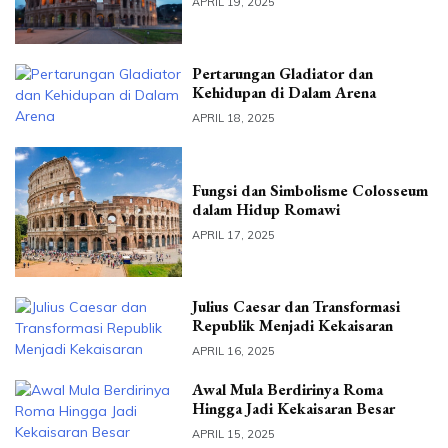
APRIL 19, 2025
Pertarungan Gladiator dan
Kehidupan di Dalam Arena
APRIL 18, 2025
Fungsi dan Simbolisme Colosseum
dalam Hidup Romawi
APRIL 17, 2025
Julius Caesar dan Transformasi
Republik Menjadi Kekaisaran
APRIL 16, 2025
Awal Mula Berdirinya Roma
Hingga Jadi Kekaisaran Besar
APRIL 15, 2025