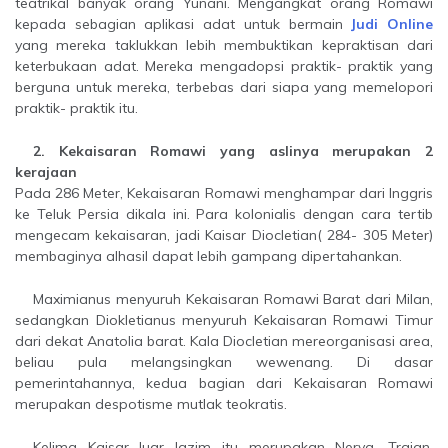
teatrikal banyak orang Yunani. Mengangkat orang Romawi
kepada sebagian aplikasi adat untuk bermain
Judi Online
yang mereka taklukkan lebih membuktikan kepraktisan dari
keterbukaan adat. Mereka mengadopsi praktik- praktik yang
berguna untuk mereka, terbebas dari siapa yang memelopori
praktik- praktik itu.
2. Kekaisaran Romawi yang aslinya merupakan 2
kerajaan
Pada 286 Meter, Kekaisaran Romawi menghampar dari Inggris
ke Teluk Persia dikala ini. Para kolonialis dengan cara tertib
mengecam kekaisaran, jadi Kaisar Diocletian( 284- 305 Meter)
membaginya alhasil dapat lebih gampang dipertahankan.
Maximianus menyuruh Kekaisaran Romawi Barat dari Milan,
sedangkan Diokletianus menyuruh Kekaisaran Romawi Timur
dari dekat Anatolia barat. Kala Diocletian mereorganisasi area,
beliau pula melangsingkan wewenang. Di dasar
pemerintahannya, kedua bagian dari Kekaisaran Romawi
merupakan despotisme mutlak teokratis.
Kelima Kaisar luar lazim itu merupakan Nerva, Trajan,