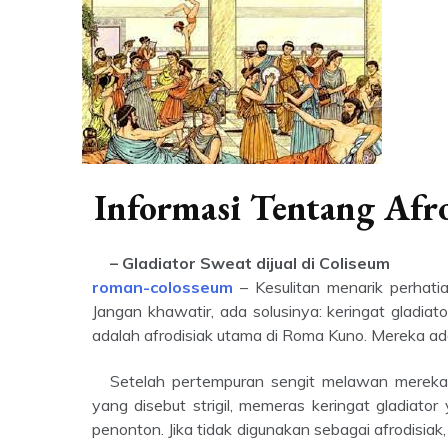
Informasi Tentang Af
– Gladiator Sweat dijual di Coliseum
roman-colosseum
– Kesulitan menarik perhat
Jangan khawatir, ada solusinya: keringat gladiator
adalah afrodisiak utama di Roma Kuno. Mereka ada
Setelah pertempuran sengit melawan mereka, sepotong logam panjang melengkung (seperti sabit tumpul)
yang disebut strigil, memeras keringat gladiator
penonton. Jika tidak digunakan sebagai afrodisi