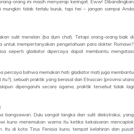
a, orang-orang ini masih menyerap keringat. Eww! Dibandingkan
 mungkin tidak terlalu buruk, tapi hei – jangan sampai Anda
kan sulit menelan (ba dum cha!). Tetapi orang-orang baik di
ita untuk mempertanyakan pengetahuan para dokter Romawi?
bisa seperti gladiator dipercaya dapat membantu mengatasi
 itu?), sebuah praktik yang berasal dari Etruscan (provinsi utara
un dipengaruhi secara agama, praktik tersebut tidak lagi
l
 bangsawan. Dulu sangat langka dan sulit diekstraksi, yang
awi kuno menemukan warna itu ketika kekaisaran mencaplok
 Itu di kota Tirus Fenisia kuno, tempat kelahiran dan pusat