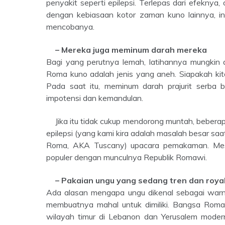
penyakit seperti epilepsi. Terlepas dari efekny
dengan kebiasaan kotor zaman kuno lainnya, ini
mencobanya.
– Mereka juga meminum darah mereka
Bagi yang perutnya lemah, latihannya mungkin a
Roma kuno adalah jenis yang aneh. Siapakah k
Pada saat itu, meminum darah prajurit serba 
impotensi dan kemandulan.
Jika itu tidak cukup mendorong muntah, beberapa percaya bahwa memakan hati gladiator mati juga membantu
epilepsi (yang kami kira adalah masalah besar saat
Roma, AKA Tuscany) upacara pemakaman. Meskip
populer dengan munculnya Republik Romawi.
– Pakaian ungu yang sedang tren dan roya
Ada alasan mengapa ungu dikenal sebagai warna
membuatnya mahal untuk dimiliki. Bangsa Rom
wilayah timur di Lebanon dan Yerusalem modern.