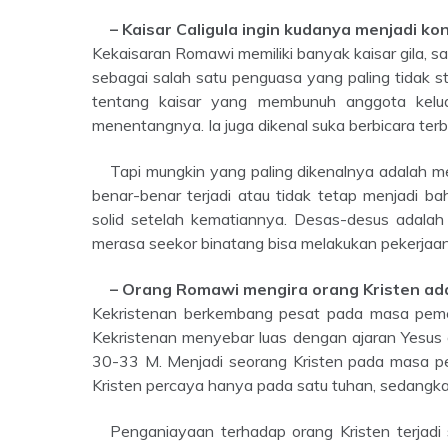
– Kaisar Caligula ingin kudanya menjadi ko
Kekaisaran Romawi memiliki banyak kaisar gila, sal
sebagai salah satu penguasa yang paling tidak s
tentang kaisar yang membunuh anggota kelua
menentangnya. Ia juga dikenal suka berbicara ter
Tapi mungkin yang paling dikenalnya adalah memilih kuda favoritnya, Incitatus, sebagai penasihat. Apakah ini
benar-benar terjadi atau tidak tetap menjadi b
solid setelah kematiannya. Desas-desus adala
merasa seekor binatang bisa melakukan pekerjaan
– Orang Romawi mengira orang Kristen ad
Kekristenan berkembang pesat pada masa peme
Kekristenan menyebar luas dengan ajaran Yesus 
30-33 M. Menjadi seorang Kristen pada masa p
Kristen percaya hanya pada satu tuhan, sedangka
Penganiayaan terhadap orang Kristen terjadi sebagian besar karena kepercayaan mereka menolak dewa-