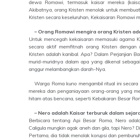
dewa Romawi, termasuk kaisar mereka (kaisa
Akibatnya, orang Kristen menolak untuk membuat
Kristen secara keseluruhan, Kekaisaran Romawi m
– Orang Romawi mengira orang Kristen ad
Untuk mencegah kekaisaran memasuki agama Kr
secara aktif memfitnah orang Kristen dengan
Kristen adalah kanibal. Apa? Dalam Perjanjian B
murid-muridnya dalam apa yang dikenal sebagai
anggur melambangkan darah-Nya.
Warga Roma kuno mengambil ritual ini secara harfiah dan mencela praktik Kristen. Karena stigmatisasi iman
mereka dan penganiayaan orang-orang yang mem
hitam atas bencana, seperti Kebakaran Besar Ro
– Nero adalah Kaisar terburuk dalam seja
Berbicara tentang Api Besar Roma, Nero adala
Caligula mungkin agak aneh dan gila, tapi Nero? 
Pertama, dia tidak menolak korupsi dan pembunuh