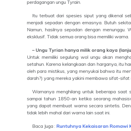
perdagangan ungu Tyrain.
Itu terbuat dari spesies siput yang dikenal sebagai Bolinus brandaris. Pewarna itu sangat langka sehingga
menjadi sepadan dengan emasnya. Butuh sekit
Namun, hasilnya sepadan dengan menunggu. W
eksklusif. Tidak semua orang bisa memiliki warna.
– Ungu Tyrian hanya milik orang kaya (lanj
Untuk memiliki segulung wol ungu akan mengha
setahun. Karena kelangkaan dan harganya, itu han
oleh para mistikus, yang menyukai bahwa itu m
darah?) yang mereka yakini membawa sifat-sifat il
Warnanya menghilang untuk beberapa saat 
sampai tahun 1850-an ketika seorang mahasis
yang dapat membuat warna secara sintetis. Deng
tidak lebih mahal dari warna lain saat ini.
Baca Juga :
Runtuhnya Kekaisaran Romawi K