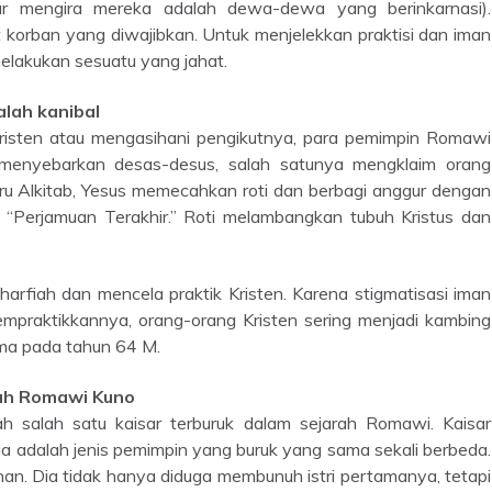
r mengira mereka adalah dewa-dewa yang berinkarnasi).
 korban yang diwajibkan. Untuk menjelekkan praktisi dan iman
elakukan sesuatu yang jahat.
alah kanibal
isten atau mengasihani pengikutnya, para pemimpin Romawi
 menyebarkan desas-desus, salah satunya mengklaim orang
aru Alkitab, Yesus memecahkan roti dan berbagi anggur dengan
 “Perjamuan Terakhir.” Roti melambangkan tubuh Kristus dan
praktikkannya, orang-orang Kristen sering menjadi kambing
ma pada tahun 64 M.
rah Romawi Kuno
h salah satu kaisar terburuk dalam sejarah Romawi. Kaisar
Dia adalah jenis pemimpin yang buruk yang sama sekali berbeda.
an. Dia tidak hanya diduga membunuh istri pertamanya, tetapi