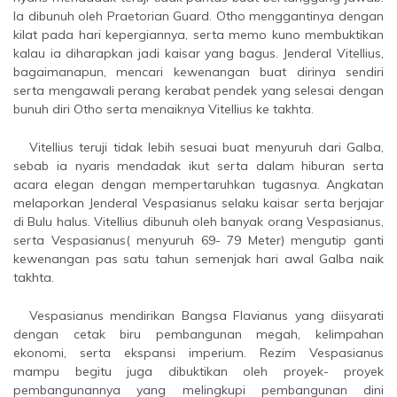
Ia dibunuh oleh Praetorian Guard. Otho menggantinya dengan
kilat pada hari kepergiannya, serta memo kuno membuktikan
kalau ia diharapkan jadi kaisar yang bagus. Jenderal Vitellius,
bagaimanapun, mencari kewenangan buat dirinya sendiri
serta mengawali perang kerabat pendek yang selesai dengan
bunuh diri Otho serta menaiknya Vitellius ke takhta.
Vitellius teruji tidak lebih sesuai buat menyuruh dari Galba,
sebab ia nyaris mendadak ikut serta dalam hiburan serta
acara elegan dengan mempertaruhkan tugasnya. Angkatan
melaporkan Jenderal Vespasianus selaku kaisar serta berjajar
di Bulu halus. Vitellius dibunuh oleh banyak orang Vespasianus,
serta Vespasianus( menyuruh 69- 79 Meter) mengutip ganti
kewenangan pas satu tahun semenjak hari awal Galba naik
takhta.
Vespasianus mendirikan Bangsa Flavianus yang diisyarati
dengan cetak biru pembangunan megah, kelimpahan
ekonomi, serta ekspansi imperium. Rezim Vespasianus
mampu begitu juga dibuktikan oleh proyek- proyek
pembangunannya yang melingkupi pembangunan dini