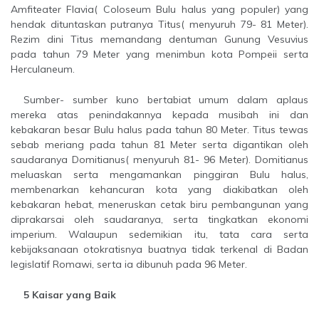
Amfiteater Flavia( Coloseum Bulu halus yang populer) yang
hendak dituntaskan putranya Titus( menyuruh 79- 81 Meter).
Rezim dini Titus memandang dentuman Gunung Vesuvius
pada tahun 79 Meter yang menimbun kota Pompeii serta
Herculaneum.
Sumber- sumber kuno bertabiat umum dalam aplaus
mereka atas penindakannya kepada musibah ini dan
kebakaran besar Bulu halus pada tahun 80 Meter. Titus tewas
sebab meriang pada tahun 81 Meter serta digantikan oleh
saudaranya Domitianus( menyuruh 81- 96 Meter). Domitianus
meluaskan serta mengamankan pinggiran Bulu halus,
membenarkan kehancuran kota yang diakibatkan oleh
kebakaran hebat, meneruskan cetak biru pembangunan yang
diprakarsai oleh saudaranya, serta tingkatkan ekonomi
imperium. Walaupun sedemikian itu, tata cara serta
kebijaksanaan otokratisnya buatnya tidak terkenal di Badan
legislatif Romawi, serta ia dibunuh pada 96 Meter.
5 Kaisar yang Baik