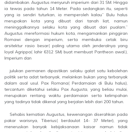
didambakan. Augustus menyuruh imperium dari 31 SM. Hingga
ia tewas pada tahun 14 Meter. Pada sedangkan itu, seperti
yang ia sendiri tuturkan, ia memperoleh kalau” Bulu halus
merupakan kota yang dibuat dari tanah liat, namun
meninggalkannya selaku kota yang dibuat dari pualam.”
Augustus mereformasi hukum kota, mengamankan pinggiran
Romawi dengan imperium, serta membuka cetak biru
arsitektur rasio besar( paling utama oleh jenderalnya yang
loyal Agrippa( lahir 6312 SM) buat membuat Pantheon awal.),
Imperium dan
julukan permanen dipastikan selaku galat satu kebolehan
politik serta adat terbanyak, melainkan bukan yang terbanyak
dalam asal usul. Pax Romana( Perdamaian di Bulu halus),
tercantum diketahui selaku Pax Augusta, yang beliau mulai,
merupakan rentang waktu perdamaian serta kelimpahan
yang tadinya tidak dikenal yang berjalan lebih dari 200 tahun.
Sehabis kematian Augustus, kewenangan diserahkan pada
pakar warisnya, Tiberius( berdaulat 14- 37 Meter), yang
meneruskan banyak kebijaksanaan kaisar namun tidak