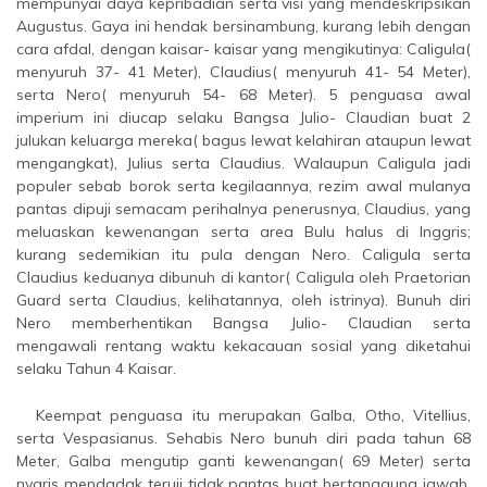
mempunyai daya kepribadian serta visi yang mendeskripsikan
Augustus. Gaya ini hendak bersinambung, kurang lebih dengan
cara afdal, dengan kaisar- kaisar yang mengikutinya: Caligula(
menyuruh 37- 41 Meter), Claudius( menyuruh 41- 54 Meter),
serta Nero( menyuruh 54- 68 Meter). 5 penguasa awal
imperium ini diucap selaku Bangsa Julio- Claudian buat 2
julukan keluarga mereka( bagus lewat kelahiran ataupun lewat
mengangkat), Julius serta Claudius. Walaupun Caligula jadi
populer sebab borok serta kegilaannya, rezim awal mulanya
pantas dipuji semacam perihalnya penerusnya, Claudius, yang
meluaskan kewenangan serta area Bulu halus di Inggris;
kurang sedemikian itu pula dengan Nero. Caligula serta
Claudius keduanya dibunuh di kantor( Caligula oleh Praetorian
Guard serta Claudius, kelihatannya, oleh istrinya). Bunuh diri
Nero memberhentikan Bangsa Julio- Claudian serta
mengawali rentang waktu kekacauan sosial yang diketahui
selaku Tahun 4 Kaisar.
Keempat penguasa itu merupakan Galba, Otho, Vitellius,
serta Vespasianus. Sehabis Nero bunuh diri pada tahun 68
Meter, Galba mengutip ganti kewenangan( 69 Meter) serta
nyaris mendadak teruji tidak pantas buat bertanggung jawab.