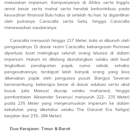
meluaskan imperium. Kampanyenya di Afrika serta Inggris
amat besar serta mahal serta hendak berkontribusi pada
kesusahan finansial Bulu halus di setelah itu hari. Ia digantikan
oleh putranya Caracalla serta Geta, hingga Caracalla
menewaskan saudaranya.
Caracalla menyuruh hingga 217 Meter, kala ia dibunuh oleh
pengawalnya. Di dasar rezim Caracalla, kebangsaan Romawi
diperluas buat melingkupi seluruh orang leluasa di dalam
imperium. Hukum ini dibilang diundangkan selaku alat buat
tingkatkan pendapatan pajak, cuma sebab, sehabis
pengesahannya, terdapat lebih banyak orang yang bisa
dikenakan pajak oleh penguasa pusat. Bangsa Severan
bersinambung, beberapa besar di dasar edukasi serta akal
busuk Julia Maesa( diucap selaku maharani), hingga
pembantaian Alexander Severus( menyuruh 222- 235 Meter)
pada 235 Meter yang menjerumuskan imperium ke dalam
kekalutan yang diketahui selaku The Darurat Era Ketiga(
berjalan dari 235- 284 Meter).
Dua Kerajaan: Timur & Barat