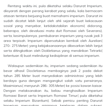
Rentang waktu ini, pula diketahui selaku Darurat Imperium,
diisyarati dengan perang kerabat yang selalu, kala bermacam
atasan tentara berjuang buat memahami imperium. Darurat ini
sudah dicatat lebih lanjut oleh ahli sejarah buat kekacauan
sosial yang menyebar, ketidakstabilan ekonomi( didorong,
beberapa, oleh devaluasi mata duit Romawi oleh Severans),
serta, kesimpulannya, pembubaran imperium yang rusak jadi 3
area terpisah. Imperium dipersatukan kembali oleh Aurelian(
270- 275 Meter) yang kebijaksanaannya dibesarkan lebih lanjut
serta ditingkatkan oleh Diokletianus yang mendirikan Tetrarki(
ketentuan 4) buat melindungi kedisiplinan di semua imperium.
Walaupun sedemikian itu, imperium sedang sedemikian itu
besar alhasil Diocletianus membaginya jadi 2 pada dekat
tahun 285 Meter buat menyediakan administrasi yang lebih
berdaya guna dengan mengangkut salah satu perwiranya,
Maximianus( menyuruh 286- 305 Meter) ke posisi kawan kaisar.
Dengan melaksanakan itu, beliau menghasilkan Imperium
Romawi Barat serta Imperium Romawi Timur( pula diketahui
selaku Imperium Bizantium). Sebab pemicu penting Darurat
Imperium merupakan minimnya kejelasan dalam suksesi,