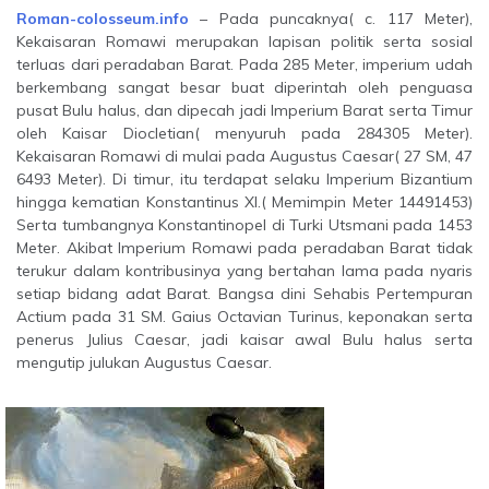
Roman-colosseum.info
– Pada puncaknya( c. 117 Meter),
Kekaisaran Romawi merupakan lapisan politik serta sosial
terluas dari peradaban Barat. Pada 285 Meter, imperium udah
berkembang sangat besar buat diperintah oleh penguasa
pusat Bulu halus, dan dipecah jadi Imperium Barat serta Timur
oleh Kaisar Diocletian( menyuruh pada 284305 Meter).
Kekaisaran Romawi di mulai pada Augustus Caesar( 27 SM, 47
6493 Meter). Di timur, itu terdapat selaku Imperium Bizantium
hingga kematian Konstantinus XI.( Memimpin Meter 14491453)
Serta tumbangnya Konstantinopel di Turki Utsmani pada 1453
Meter. Akibat Imperium Romawi pada peradaban Barat tidak
terukur dalam kontribusinya yang bertahan lama pada nyaris
setiap bidang adat Barat. Bangsa dini Sehabis Pertempuran
Actium pada 31 SM. Gaius Octavian Turinus, keponakan serta
penerus Julius Caesar, jadi kaisar awal Bulu halus serta
mengutip julukan Augustus Caesar.