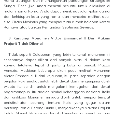
Roma dibangun dan memungkinkan pandangan strategis ke
Sungai Tiber. Jika Anda mencari sesuatu untuk dilakukan di
malam hari di Roma, Anda dapat menikmati jalan-jalan damai
dari kehidupan kota yang ramai dan mencoba melihat sisa-
sisa Circus Maximus yang menjadi tuan rumah balapan kereta
Romawi, atau bahkan Pemandian Septimius Severus.
3. Kunjungi Monumen Victor Emmanuel II Dan Makam
Prajurit Tidak Dikenal
Tidak seperti Colosseum yang lebih terkenal, monumen ini
sebenarnya dapat dilihat dari banyak lokasi di dalam kota
karena letaknya tepat di jantung kota, di puncak Piazza
Venezia. Meskipun beberapa akan puas melihat Monumen
Victor Emmanuel II dari kejauhan, itu pasti sepadan dengan
berjalan kaki singkat untuk lebih dekat dan mengunjungi objek
wisata itu sendiri untuk mengalami kemegahan dari dekat
bagaimanapun, itu adalah simbol kebanggaan nasional Italia
dan unifikasi. Monumen ini juga dipilih untuk menjadi tempat
peristirahatan seorang tentara Italia yang gugur dalam
pertempuran di Perang Dunia I, menjadikannya Makam Prajurit
Tidak Dikenal. Makam ini dapat ditemukan di bawah patung