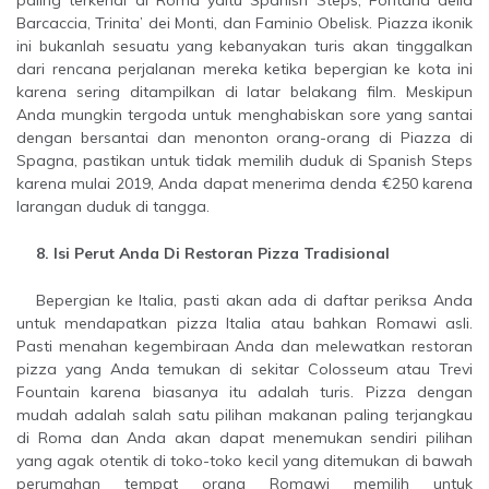
paling terkenal di Roma yaitu Spanish Steps, Fontana della
Barcaccia, Trinita’ dei Monti, dan Faminio Obelisk. Piazza ikonik
ini bukanlah sesuatu yang kebanyakan turis akan tinggalkan
dari rencana perjalanan mereka ketika bepergian ke kota ini
karena sering ditampilkan di latar belakang film. Meskipun
Anda mungkin tergoda untuk menghabiskan sore yang santai
dengan bersantai dan menonton orang-orang di Piazza di
Spagna, pastikan untuk tidak memilih duduk di Spanish Steps
karena mulai 2019, Anda dapat menerima denda €250 karena
larangan duduk di tangga.
8. Isi Perut Anda Di Restoran Pizza Tradisional
Bepergian ke Italia, pasti akan ada di daftar periksa Anda
untuk mendapatkan pizza Italia atau bahkan Romawi asli.
Pasti menahan kegembiraan Anda dan melewatkan restoran
pizza yang Anda temukan di sekitar Colosseum atau Trevi
Fountain karena biasanya itu adalah turis. Pizza dengan
mudah adalah salah satu pilihan makanan paling terjangkau
di Roma dan Anda akan dapat menemukan sendiri pilihan
yang agak otentik di toko-toko kecil yang ditemukan di bawah
perumahan tempat orang Romawi memilih untuk