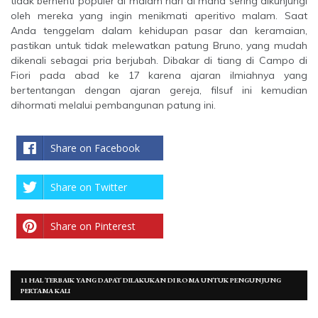
tidak berhenti populer di malam hari di mana sering dikunjungi
oleh mereka yang ingin menikmati aperitivo malam. Saat
Anda tenggelam dalam kehidupan pasar dan keramaian,
pastikan untuk tidak melewatkan patung Bruno, yang mudah
dikenali sebagai pria berjubah. Dibakar di tiang di Campo di
Fiori pada abad ke 17 karena ajaran ilmiahnya yang
bertentangan dengan ajaran gereja, filsuf ini kemudian
dihormati melalui pembangunan patung ini.
Share on Facebook
Share on Twitter
Share on Pinterest
11 HAL TERBAIK YANG DAPAT DILAKUKAN DI ROMA UNTUK PENGUNJUNG
PERTAMA KALI