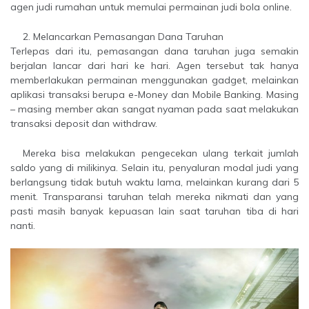
agen judi rumahan untuk memulai permainan judi bola online.
2. Melancarkan Pemasangan Dana Taruhan
Terlepas dari itu, pemasangan dana taruhan juga semakin
berjalan lancar dari hari ke hari. Agen tersebut tak hanya
memberlakukan permainan menggunakan gadget, melainkan
aplikasi transaksi berupa e-Money dan Mobile Banking. Masing
– masing member akan sangat nyaman pada saat melakukan
transaksi deposit dan withdraw.
Mereka bisa melakukan pengecekan ulang terkait jumlah
saldo yang di milikinya. Selain itu, penyaluran modal judi yang
berlangsung tidak butuh waktu lama, melainkan kurang dari 5
menit. Transparansi taruhan telah mereka nikmati dan yang
pasti masih banyak kepuasan lain saat taruhan tiba di hari
nanti.