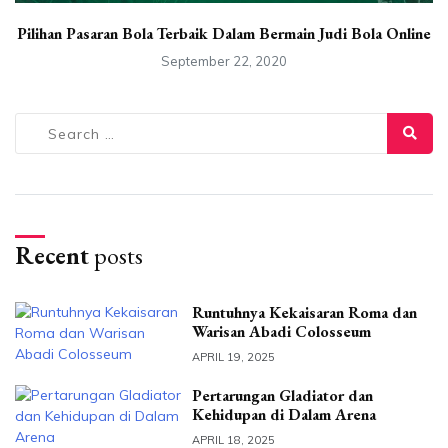
Pilihan Pasaran Bola Terbaik Dalam Bermain Judi Bola Online
September 22, 2020
Search
for:
Recent
posts
Runtuhnya Kekaisaran Roma dan
Warisan Abadi Colosseum
APRIL 19, 2025
Pertarungan Gladiator dan
Kehidupan di Dalam Arena
APRIL 18, 2025