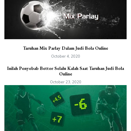
Taruhan Mix Parlay Dalam Judi Bola Online
October 4, 2020
Inilah Penyebab Bettor Selalu Kalah Saat Taruhan Judi Bola
Online
October 23, 2020