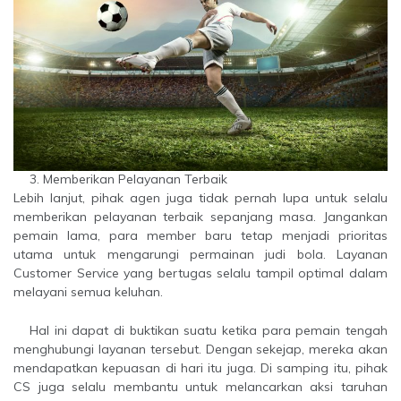
3. Memberikan Pelayanan Terbaik
Lebih lanjut, pihak agen juga tidak pernah lupa untuk selalu
memberikan pelayanan terbaik sepanjang masa. Jangankan
pemain lama, para member baru tetap menjadi prioritas
utama untuk mengarungi permainan judi bola. Layanan
Customer Service yang bertugas selalu tampil optimal dalam
melayani semua keluhan.
Hal ini dapat di buktikan suatu ketika para pemain tengah
menghubungi layanan tersebut. Dengan sekejap, mereka akan
mendapatkan kepuasan di hari itu juga. Di samping itu, pihak
CS juga selalu membantu untuk melancarkan aksi taruhan