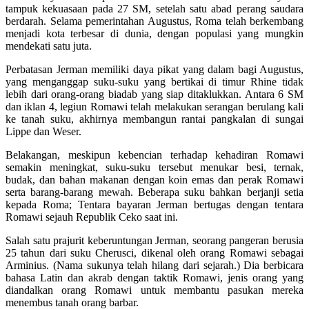
tampuk kekuasaan pada 27 SM, setelah satu abad perang saudara
berdarah. Selama pemerintahan Augustus, Roma telah berkembang
menjadi kota terbesar di dunia, dengan populasi yang mungkin
mendekati satu juta.
Perbatasan Jerman memiliki daya pikat yang dalam bagi Augustus,
yang menganggap suku-suku yang bertikai di timur Rhine tidak
lebih dari orang-orang biadab yang siap ditaklukkan. Antara 6 SM
dan iklan 4, legiun Romawi telah melakukan serangan berulang kali
ke tanah suku, akhirnya membangun rantai pangkalan di sungai
Lippe dan Weser.
Belakangan, meskipun kebencian terhadap kehadiran Romawi
semakin meningkat, suku-suku tersebut menukar besi, ternak,
budak, dan bahan makanan dengan koin emas dan perak Romawi
serta barang-barang mewah. Beberapa suku bahkan berjanji setia
kepada Roma; Tentara bayaran Jerman bertugas dengan tentara
Romawi sejauh Republik Ceko saat ini.
Salah satu prajurit keberuntungan Jerman, seorang pangeran berusia
25 tahun dari suku Cherusci, dikenal oleh orang Romawi sebagai
Arminius. (Nama sukunya telah hilang dari sejarah.) Dia berbicara
bahasa Latin dan akrab dengan taktik Romawi, jenis orang yang
diandalkan orang Romawi untuk membantu pasukan mereka
menembus tanah orang barbar.