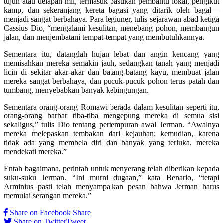
tujuh atau delapan mil, termasuk pasukan pembantu lokal, pengikut
kamp, ​​dan sekeranjang kereta bagasi yang ditarik oleh bagal—
menjadi sangat berbahaya. Para legiuner, tulis sejarawan abad ketiga
Cassius Dio, “mengalami kesulitan, menebang pohon, membangun
jalan, dan menjembatani tempat-tempat yang membutuhkannya.
Sementara itu, datanglah hujan lebat dan angin kencang yang
memisahkan mereka semakin jauh, sedangkan tanah yang menjadi
licin di sekitar akar-akar dan batang-batang kayu, membuat jalan
mereka sangat berbahaya, dan pucuk-pucuk pohon terus patah dan
tumbang, menyebabkan banyak kebingungan.
Sementara orang-orang Romawi berada dalam kesulitan seperti itu,
orang-orang barbar tiba-tiba mengepung mereka di semua sisi
sekaligus,” tulis Dio tentang pertempuran awal Jerman. “Awalnya
mereka melepaskan tembakan dari kejauhan; kemudian, karena
tidak ada yang membela diri dan banyak yang terluka, mereka
mendekati mereka.”
Entah bagaimana, perintah untuk menyerang telah diberikan kepada
suku-suku Jerman. “Ini murni dugaan,” kata Benario, “tetapi
Arminius pasti telah menyampaikan pesan bahwa Jerman harus
memulai serangan mereka.”
Share on Facebook
Share
Share on Twitter
Tweet