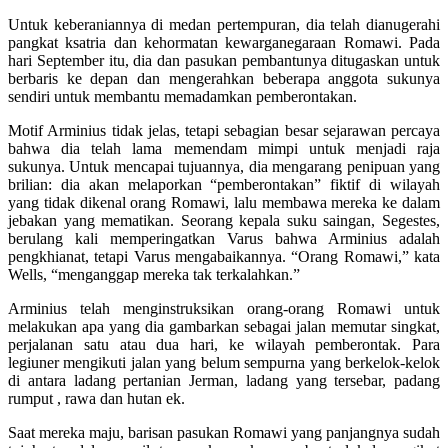
Untuk keberaniannya di medan pertempuran, dia telah dianugerahi
pangkat ksatria dan kehormatan kewarganegaraan Romawi. Pada
hari September itu, dia dan pasukan pembantunya ditugaskan untuk
berbaris ke depan dan mengerahkan beberapa anggota sukunya
sendiri untuk membantu memadamkan pemberontakan.
Motif Arminius tidak jelas, tetapi sebagian besar sejarawan percaya
bahwa dia telah lama memendam mimpi untuk menjadi raja
sukunya. Untuk mencapai tujuannya, dia mengarang penipuan yang
brilian: dia akan melaporkan “pemberontakan” fiktif di wilayah
yang tidak dikenal orang Romawi, lalu membawa mereka ke dalam
jebakan yang mematikan. Seorang kepala suku saingan, Segestes,
berulang kali memperingatkan Varus bahwa Arminius adalah
pengkhianat, tetapi Varus mengabaikannya. “Orang Romawi,” kata
Wells, “menganggap mereka tak terkalahkan.”
Arminius telah menginstruksikan orang-orang Romawi untuk
melakukan apa yang dia gambarkan sebagai jalan memutar singkat,
perjalanan satu atau dua hari, ke wilayah pemberontak. Para
legiuner mengikuti jalan yang belum sempurna yang berkelok-kelok
di antara ladang pertanian Jerman, ladang yang tersebar, padang
rumput , rawa dan hutan ek.
Saat mereka maju, barisan pasukan Romawi yang panjangnya sudah