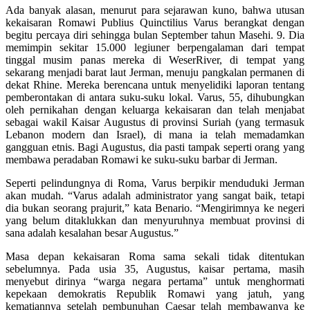
Ada banyak alasan, menurut para sejarawan kuno, bahwa utusan
kekaisaran Romawi Publius Quinctilius Varus berangkat dengan
begitu percaya diri sehingga bulan September tahun Masehi. 9. Dia
memimpin sekitar 15.000 legiuner berpengalaman dari tempat
tinggal musim panas mereka di WeserRiver, di tempat yang
sekarang menjadi barat laut Jerman, menuju pangkalan permanen di
dekat Rhine. Mereka berencana untuk menyelidiki laporan tentang
pemberontakan di antara suku-suku lokal. Varus, 55, dihubungkan
oleh pernikahan dengan keluarga kekaisaran dan telah menjabat
sebagai wakil Kaisar Augustus di provinsi Suriah (yang termasuk
Lebanon modern dan Israel), di mana ia telah memadamkan
gangguan etnis. Bagi Augustus, dia pasti tampak seperti orang yang
membawa peradaban Romawi ke suku-suku barbar di Jerman.
Seperti pelindungnya di Roma, Varus berpikir menduduki Jerman
akan mudah. “Varus adalah administrator yang sangat baik, tetapi
dia bukan seorang prajurit,” kata Benario. “Mengirimnya ke negeri
yang belum ditaklukkan dan menyuruhnya membuat provinsi di
sana adalah kesalahan besar Augustus.”
Masa depan kekaisaran Roma sama sekali tidak ditentukan
sebelumnya. Pada usia 35, Augustus, kaisar pertama, masih
menyebut dirinya “warga negara pertama” untuk menghormati
kepekaan demokratis Republik Romawi yang jatuh, yang
kematiannya setelah pembunuhan Caesar ​​telah membawanya ke