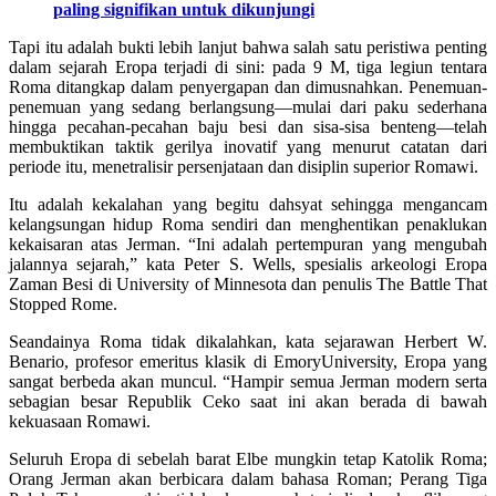
paling signifikan untuk dikunjungi
Tapi itu adalah bukti lebih lanjut bahwa salah satu peristiwa penting
dalam sejarah Eropa terjadi di sini: pada 9 M, tiga legiun tentara
Roma ditangkap dalam penyergapan dan dimusnahkan. Penemuan-
penemuan yang sedang berlangsung—mulai dari paku sederhana
hingga pecahan-pecahan baju besi dan sisa-sisa benteng—telah
membuktikan taktik gerilya inovatif yang menurut catatan dari
periode itu, menetralisir persenjataan dan disiplin superior Romawi.
Itu adalah kekalahan yang begitu dahsyat sehingga mengancam
kelangsungan hidup Roma sendiri dan menghentikan penaklukan
kekaisaran atas Jerman. “Ini adalah pertempuran yang mengubah
jalannya sejarah,” kata Peter S. Wells, spesialis arkeologi Eropa
Zaman Besi di University of Minnesota dan penulis The Battle That
Stopped Rome.
Seandainya Roma tidak dikalahkan, kata sejarawan Herbert W.
Benario, profesor emeritus klasik di EmoryUniversity, Eropa yang
sangat berbeda akan muncul. “Hampir semua Jerman modern serta
sebagian besar Republik Ceko saat ini akan berada di bawah
kekuasaan Romawi.
Seluruh Eropa di sebelah barat Elbe mungkin tetap Katolik Roma;
Orang Jerman akan berbicara dalam bahasa Roman; Perang Tiga