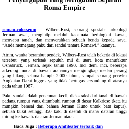
Roma Empire
roman-colosseum
– Wilbers-Rost, seorang spesialis arkeologi
Jerman awal, mengintip melalui kacamata berbingkai kawat,
menyapu tanah, dan menyerahkan sebuah benda kepada saya.
“Anda memegang paku dari sandal tentara Romawi,” katanya.
Atrim, wanita berambut pendek, Wilbers-Rost telah bekerja di lokasi
tersebut, yang terletak sepuluh mil di utara kota manufaktur
Osnabrück, Jerman, sejak tahun 1990. Inci demi inci, beberapa
arkeolog muda di bawah arahannya mengungkap medan perang
yang hilang selama hampir 2.000 tahun, sampai seorang perwira
Angkatan Darat Inggris yang tidak bertugas tersandung di atasnya
pada tahun 1987.
Paku sandal adalah penemuan kecil, diekstraksi dari tanah di bawah
padang rumput yang ditumbuhi rumput di dasar Kalkriese (kata itu
mungkin berasal dari bahasa Jerman Kuno untuk batu kapur),
sebuah bukit setinggi 350 kaki di daerah di mana dataran tinggi
miring ke bawah. dataran Jerman utara.
Baca Juga :
Beberapa Amfiteater terbaik dan