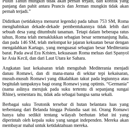
Puluh Tahun mungkin tidak akan pernah terjadi, dan konflik yang
panjang dan pahit antara Prancis dan Jerman mungkin tidak akan
pernah terjadi.”
Didirikan (setidaknya menurut legenda) pada tahun 753 SM, Roma
menghabiskan dekade-dekade pembentukannya tidak lebih dari
sebuah desa yang ditumbuhi tanaman. Tetapi dalam beberapa ratus
tahun, Roma telah menaklukkan sebagian besar semenanjung Italia,
dan pada 146 SM, telah melompat ke jajaran kekuatan besar dengan
mengalahkan Kartago, yang menguasai sebagian besar Mediterania
barat. Pada awal Era Kristen, kekuasaan Roma meluas dari Spanyol
ke Asia Kecil, dan dari Laut Utara ke Sahara.
Angkatan laut kekaisaran telah mengubah Mediterania menjadi
danau Romawi, dan di mana-mana di sekitar tepi kekaisaran,
musuh-musuh Romawi yang dikalahkan takut pada legiunnya atau
begitulah tampaknya bagi orang Romawi yang optimis. “Germania”
(nama aslinya merujuk pada suku tertentu di sepanjang sungai
Rhine), sementara itu, tidak ada sebagai bangsa sama sekali.
Berbagai suku Teutonik tersebar di hutan belantara luas yang
terbentang dari Belanda hingga Polandia saat ini. Orang Romawi
hanya tahu sedikit tentang wilayah berhutan lebat ini yang
diperintah oleh kepala suku yang sangat independen. Mereka akan
membayar mahal untuk ketidaktahuan mereka.